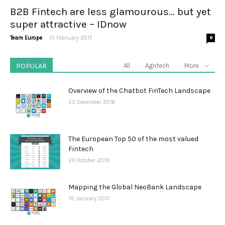
B2B Fintech are less glamourous… but yet
super attractive – IDnow
-
Team Europe
15 February 2017
6
POPULAR
All
Agritech
More
Overview of the Chatbot FinTech Landscape
23 December 2016
The European Top 50 of the most valued
Fintech
29 October 2019
Mapping the Global NeoBank Landscape
19 January 2017