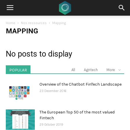
Home
Nos ressources
Mapping
MAPPING
No posts to display
POPULAR
All
Agritech
More
Overview of the Chatbot FinTech Landscape
23 December 2016
The European Top 50 of the most valued
Fintech
29 October 2019