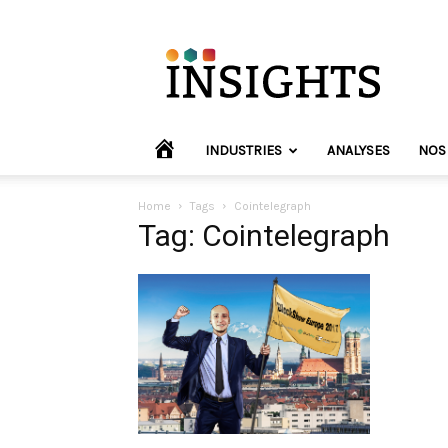
INVYO
Insights
Europe
HOME
INDUSTRIES
ANALYSES
NOS
Home
Tags
Cointelegraph
Tag: Cointelegraph