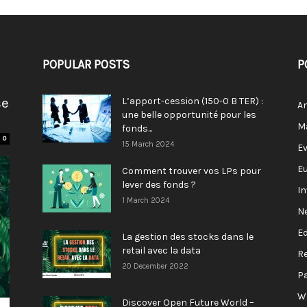
POPULAR POSTS
P
se
L’apport-cession (150-0 B TER) :
A
une belle opportunité pour les
M
fonds...
0
15 March 2024
E
E
Comment trouver vos LPs pour
lever des fonds ?
I
1 March 2024
N
E
La gestion des stocks dans le
retail avec la data
R
20 December 2022
P
W
Discover Open Future World –