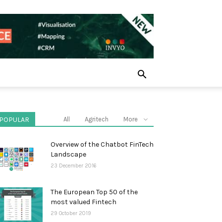
POPULAR
All
Agritech
More
Overview of the Chatbot FinTech
Landscape
23 December 2016
The European Top 50 of the
most valued Fintech
29 October 2019