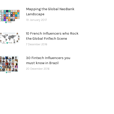
Mapping the Global NeoBank
Landscape
19 January 2017
10 French Influencers who Rock
the Global FinTech Scene
7 December 2016
30 Fintech Influencers you
must know in Brazil
20 December 2016