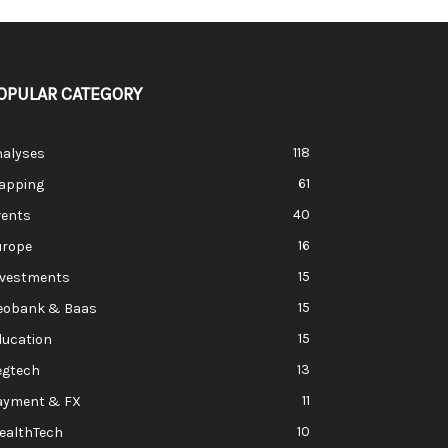
OPULAR CATEGORY
118
nalyses
61
apping
40
vents
16
urope
15
nvestments
15
eobank & Baas
15
ducation
13
egtech
11
ayment & FX
10
ealthTech