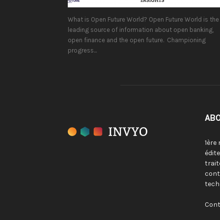
What is Open Future World? Open Future World is the
leading source of information about open banking,
open finance and the open future. Championing
progress...
ABO
1ère
édit
trai
cont
tech
Cont