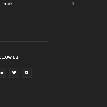
9
nsurtech
OLLOW US