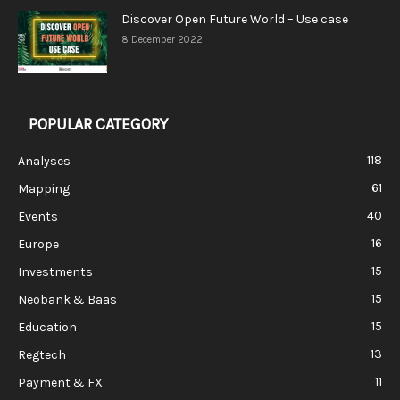
Discover Open Future World – Use case
8 December 2022
POPULAR CATEGORY
118
Analyses
61
Mapping
40
Events
16
Europe
15
Investments
15
Neobank & Baas
15
Education
13
Regtech
11
Payment & FX