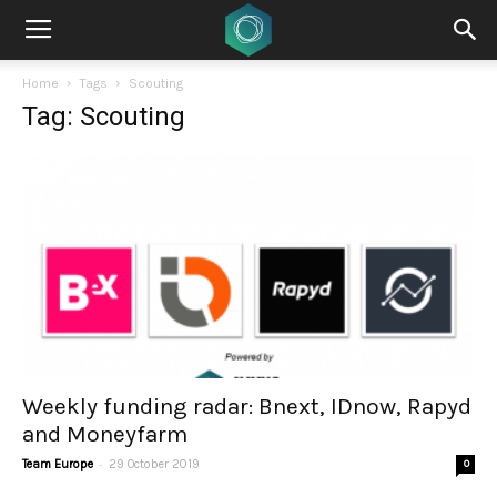
Home
Tags
Scouting
Tag: Scouting
Weekly funding radar: Bnext, IDnow, Rapyd
and Moneyfarm
-
Team Europe
29 October 2019
0