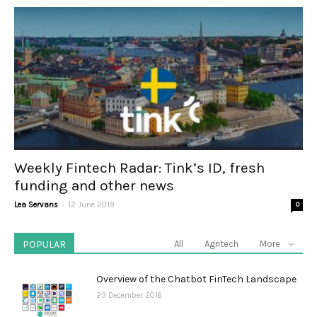
Weekly Fintech Radar: Tink’s ID, fresh
funding and other news
-
Lea Servans
12 June 2019
0
POPULAR
All
Agritech
More
Overview of the Chatbot FinTech Landscape
23 December 2016