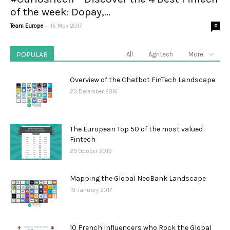
of the week: Dopay,...
-
Team Europe
15 May 2017
0
POPULAR
All
Agritech
More
Overview of the Chatbot FinTech Landscape
23 December 2016
The European Top 50 of the most valued
Fintech
29 October 2019
Mapping the Global NeoBank Landscape
19 January 2017
10 French Influencers who Rock the Global