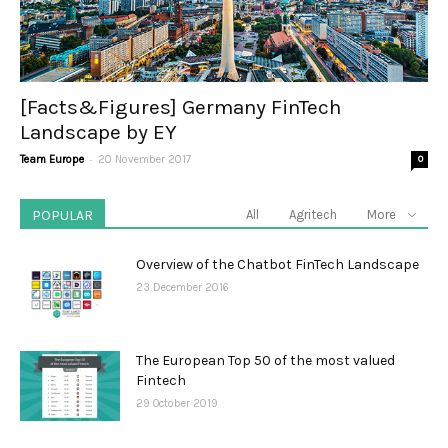
[Facts&Figures] Germany FinTech
Landscape by EY
-
Team Europe
20 November 2017
0
POPULAR
All
Agritech
More
Overview of the Chatbot FinTech Landscape
23 December 2016
The European Top 50 of the most valued
Fintech
29 October 2019