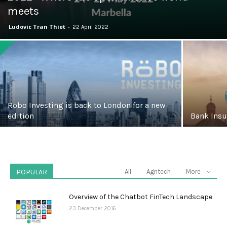
meets
Ludovic Tran Thiet
-
22 April 2022
Robo Investing is back to London for a new
edition
Bank Ins
POPULAR
All
Agritech
More
Overview of the Chatbot FinTech Landscape
23 December 2016