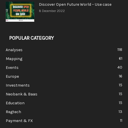
Discover Open Future World – Use case
8 December 2022
POPULAR CATEGORY
118
Analyses
61
Mapping
40
Events
16
Europe
15
Investments
15
Neobank & Baas
15
Education
13
Regtech
11
Payment & FX