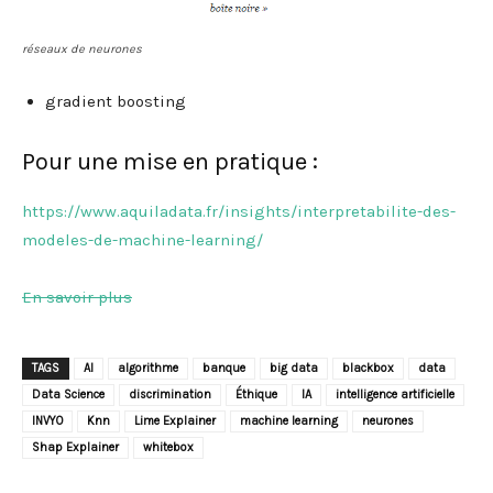
réseaux de neurones
gradient boosting
Pour une mise en pratique :
https://www.aquiladata.fr/insights/interpretabilite-des-
modeles-de-machine-learning/
En savoir plus
TAGS
AI
algorithme
banque
big data
blackbox
data
Data Science
discrimination
Éthique
IA
intelligence artificielle
INVYO
Knn
Lime Explainer
machine learning
neurones
Shap Explainer
whitebox