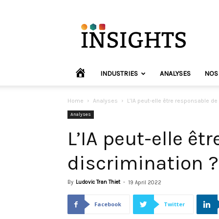
INVYO
Insights
Europe
HOME
INDUSTRIES
ANALYSES
NOS
Home
Analyses
L’IA peut-elle être responsable de
Analyses
L’IA peut-elle êt
discrimination ?
By
Ludovic Tran Thiet
-
19 April 2022
Facebook
Twitter