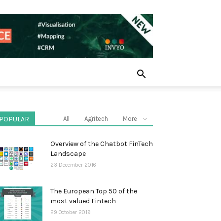
POPULAR
All
Agritech
More
Overview of the Chatbot FinTech
Landscape
23 December 2016
The European Top 50 of the
most valued Fintech
29 October 2019