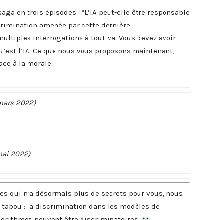
ga en trois épisodes : “L’IA peut-elle être responsable
crimination amenée par cette dernière.
multiples interrogations à tout-va. Vous devez avoir
u’est l’IA. Ce que nous vous proposons maintenant,
ace à la morale.
 mars 2022)
 mai 2022)
les qui n’a désormais plus de secrets pour vous, nous
u tabou : la discrimination dans les modèles de
lgorithmes peuvent être discriminatoires
.