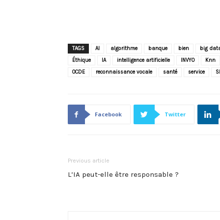
TAGS
AI
algorithme
banque
bien
big dat
Éthique
IA
intelligence artificielle
INVYO
Knn
OCDE
reconnaissance vocale
santé
service
S
Facebook
Twitter
Previous article
L’IA peut-elle être responsable ?