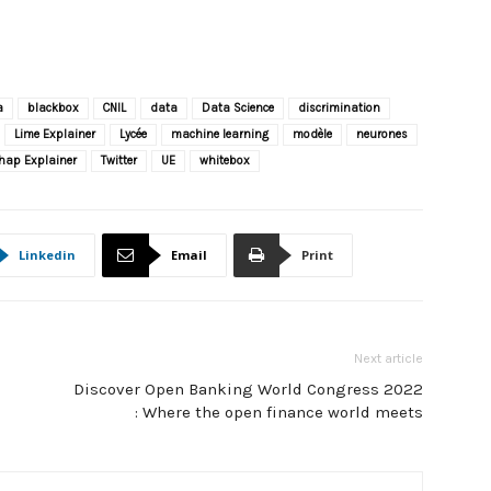
a
blackbox
CNIL
data
Data Science
discrimination
Lime Explainer
Lycée
machine learning
modèle
neurones
hap Explainer
Twitter
UE
whitebox
Linkedin
Email
Print
Next article
Discover Open Banking World Congress 2022
: Where the open finance world meets