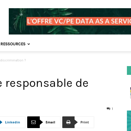
 RESSOURCES
 discrimination ?
re responsable de
1
Linkedin
Email
Print