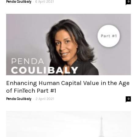
-
Penda Coulibaly
6 April 2021
0
Enhancing Human Capital Value in the Age
of FinTech Part #1
-
Penda Coulibaly
2 April 2021
0