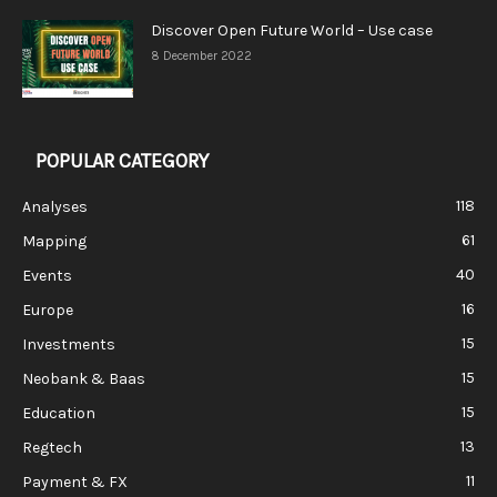
Discover Open Future World – Use case
8 December 2022
POPULAR CATEGORY
118
Analyses
61
Mapping
40
Events
16
Europe
15
Investments
15
Neobank & Baas
15
Education
13
Regtech
11
Payment & FX