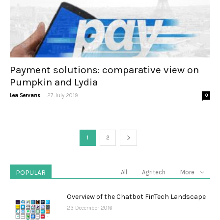
Payment solutions: comparative view on
Pumpkin and Lydia
-
Lea Servans
27 July 2019
0
1
2
POPULAR
All
Agritech
More
Overview of the Chatbot FinTech Landscape
23 December 2016