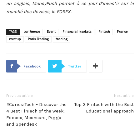
en anglais, MoneyPush permet à ce jour d’investir sur le
marché des devises, le FOREX.
TAGS
conférence
Event
Financial markets
Fintech
France
meetup
Paris Trading
trading
Facebook
Twitter
Previous article
Next article
#CuriosiTech – Discover the
Top 3 Fintech with the Best
4 Best FinTech of the week:
Educational approach
Edebex, Mooncard, Piggo
and Spendesk