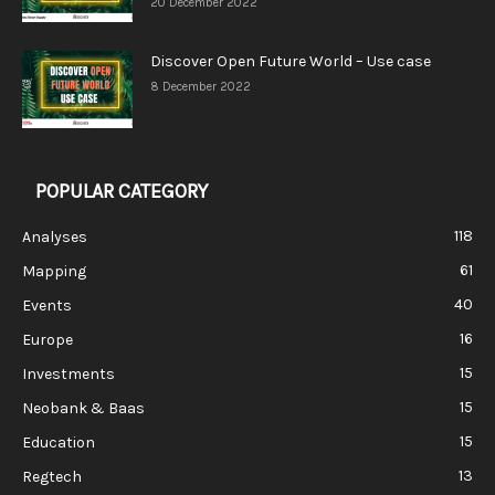
20 December 2022
Discover Open Future World – Use case
8 December 2022
POPULAR CATEGORY
118
Analyses
61
Mapping
40
Events
16
Europe
15
Investments
15
Neobank & Baas
15
Education
13
Regtech